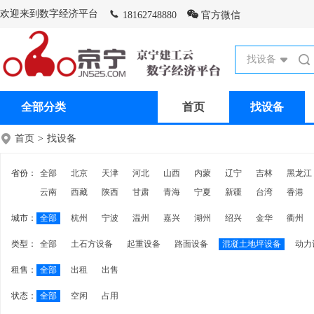
欢迎来到数字经济平台
18162748880
官方微信
找设备
全部分类
首页
找设备
首页
>
找设备
省份：
全部
北京
天津
河北
山西
内蒙
辽宁
吉林
黑龙江
云南
西藏
陕西
甘肃
青海
宁夏
新疆
台湾
香港
城市：
全部
杭州
宁波
温州
嘉兴
湖州
绍兴
金华
衢州
类型：
全部
土石方设备
起重设备
路面设备
混凝土地坪设备
动力
租售：
全部
出租
出售
状态：
全部
空闲
占用