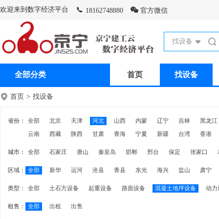
欢迎来到数字经济平台
18162748880
官方微信
找设备
全部分类
首页
找设备
首页
>
找设备
省份：
全部
北京
天津
河北
山西
内蒙
辽宁
吉林
黑龙江
云南
西藏
陕西
甘肃
青海
宁夏
新疆
台湾
香港
城市：
全部
石家庄
唐山
秦皇岛
邯郸
邢台
保定
张家口
区域：
全部
新华
运河
沧县
青县
东光
海兴
盐山
肃宁
类型：
全部
土石方设备
起重设备
路面设备
混凝土地坪设备
动力
租售：
全部
出租
出售