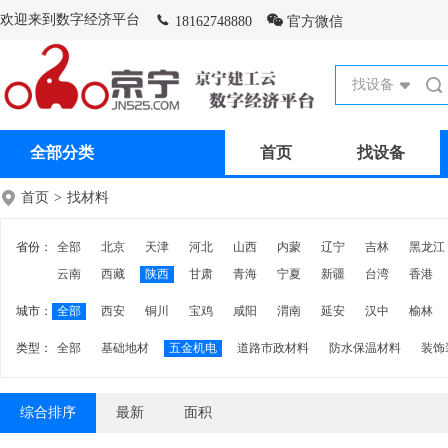
欢迎来到数字经济平台
18162748880
官方微信
找设备
全部分类
首页
找设备
首页
>
找材料
省份：
全部
北京
天津
河北
山西
内蒙
辽宁
吉林
黑龙江
云南
西藏
陕西
甘肃
青海
宁夏
新疆
台湾
香港
城市：
全部
西安
铜川
宝鸡
咸阳
渭南
延安
汉中
榆林
类型：
全部
基础地材
五金机电
道路市政材料
防水保温材料
装饰
综合排序
最新
面积